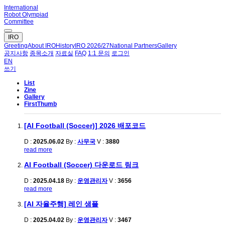
International
Robot Olympiad
Committee
IRO
Greeting
About IRO
History
IRO 2026/27
National Partners
Gallery
공지사항
종목소개
자료실
FAQ
1:1 문의
로그인
EN
쓰기
List
Zine
Gallery
FirstThumb
[AI Football (Soccer)] 2026 배포코드
D :
2025.06.02
By :
사무국
V :
3880
read more
AI Football (Soccer) 다운로드 링크
D :
2025.04.18
By :
운영관리자
V :
3656
read more
[AI 자율주행] 레인 샘플
D :
2025.04.02
By :
운영관리자
V :
3467