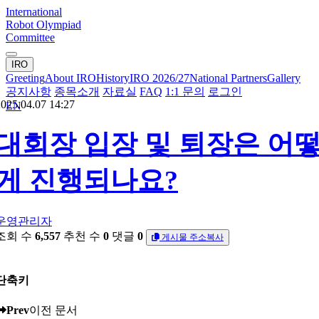
International
Robot Olympiad
Committee
IRO
Greeting
About IRO
History
IRO 2026/27
National Partners
Gallery
공지사항
종목소개
자료실
FAQ
1:1 문의
로그인
025.04.07 14:27
EN
대회장 입장 및 퇴장은 어
게 진행되나요?
운영관리자
조회 수
6,557
추천 수
0
댓글
0
게시물 주소복사
단축키
Prev
이전 문서