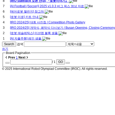
8
[IRO Substack 오픈 안내] 『로봇이야기』
7
[AI Football (Soccer)] 2025 v1.0.3 버그 픽스 영상 자료
6
[에어로봇 챌린지] 참고처
5
[로봇 미로] 키트 안내
4
[IRO 2024/25] 대회 사진첩 / Competition Photo Gallery
3
[IRO 2024/25] 개막식, 폐막식 다시보기 / Busan Opening, Closing Ceremony 
2
[로봇 애슬레틱스] 미션맵 블록 샘플
1
[AI 자율주행] 레인 샘플
Search
검색
쓰기
Board Pagination
Prev
1
Next
/ 1
GO
© 2025 International Robot Olympiad Committee (IROC). All rights reserved.