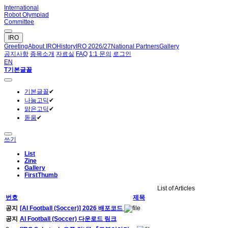
International
Robot Olympiad
Committee
IRO
Greeting
About IRO
History
IRO 2026/27
National Partners
Gallery
공지사항
종목소개
자료실
FAQ
1:1 문의
로그인
EN
T
기본글꼴
기본글꼴
✔
나눔고딕
✔
맑은고딕
✔
돋움
✔
쓰기
List
Zine
Gallery
FirstThumb
List of Articles
번호
제목
공지
[AI Football (Soccer)] 2026 배포코드
공지
AI Football (Soccer) 다운로드 링크