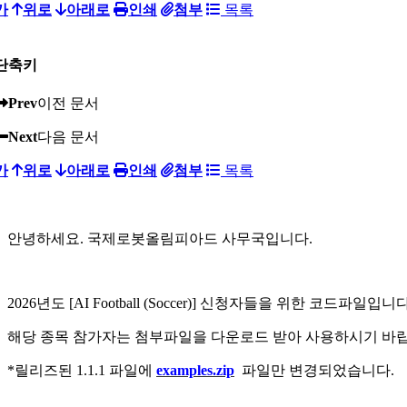
가
위로
아래로
인쇄
첨부
목록
단축키
Prev
이전 문서
Next
다음 문서
가
위로
아래로
인쇄
첨부
목록
안녕하세요. 국제로봇올림피아드 사무국입니다.
2026년도 [AI Football (Soccer)] 신청자들을 위한 코드파일입니다
해당 종목 참가자는 첨부파일을 다운로드 받아 사용하시기 바랍
*릴리즈된 1.1.1 파일에
examples.zip
파일만 변경되었습니다.