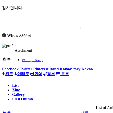
감사합니다.
Who's
사무국
Atachment
첨부
examples.zip
,
Facebook
Twitter
Pinterest
Band
KakaoStory
Kakao
위로
아래로
인쇄
첨부
목록
List
Zine
Gallery
FirstThumb
List of Art