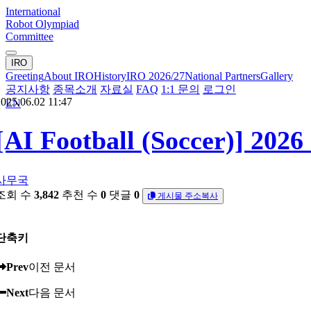
International
Robot Olympiad
Committee
IRO
Greeting
About IRO
History
IRO 2026/27
National Partners
Gallery
공지사항
종목소개
자료실
FAQ
1:1 문의
로그인
025.06.02 11:47
EN
[AI Football (Soccer)] 2
사무국
조회 수
3,842
추천 수
0
댓글
0
게시물 주소복사
단축키
Prev
이전 문서
Next
다음 문서